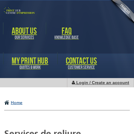
Skip to
main
content
ABOUT US
FAQ
OUR SERVICES
KNOWLEDGE BASE
MY PRINT HUB
CONTACT US
QUOTES & WORK
CUSTOMER SERVICE
Login / Create an account
Home
Services de reliure