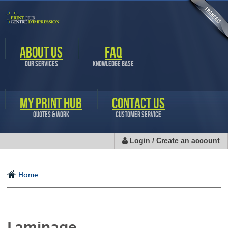
Skip to
main
content
ABOUT US
FAQ
OUR SERVICES
KNOWLEDGE BASE
MY PRINT HUB
CONTACT US
QUOTES & WORK
CUSTOMER SERVICE
Login / Create an account
Home
Laminage