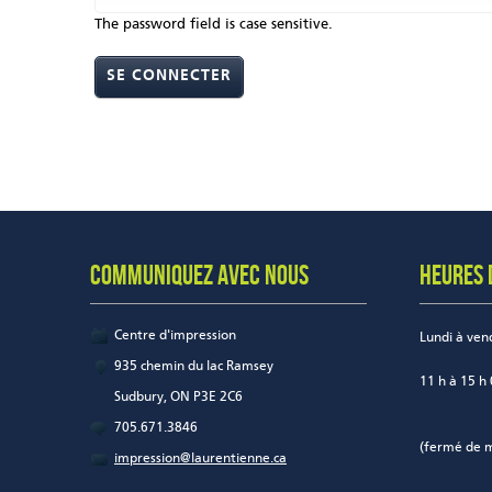
The password field is case sensitive.
COMMUNIQUEZ AVEC NOUS
HEURES 
Centre d'impression
Lundi à ven
935 chemin du lac Ramsey
11 h à 15 h
Sudbury, ON P3E 2C6
705.671.3846
(fermé de m
impression@laurentienne.ca