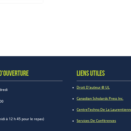
D'OUVERTURE
LIENS UTILES
Droit D’auteur @ UL
dredi
Canadian Scholards Press Inc.
 00
CentreTechno De La Laurentienn
idi à 12 h 45 pour le repas)
Services De Conférences