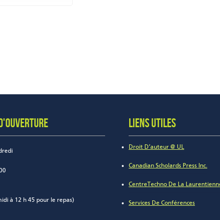
D'OUVERTURE
LIENS UTILES
Droit D’auteur @ UL
dredi
Canadian Scholards Press Inc.
 00
CentreTechno De La Laurentienn
idi à 12 h 45 pour le repas)
Services De Conférences