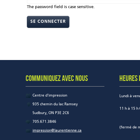
The password field is case sensitive.
COMMUNIQUEZ AVEC NOUS
HEURES 
Centre d'impression
Lundi à ven
935 chemin du lac Ramsey
11 h à 15 h
Sudbury, ON P3E 2C6
705.671.3846
(fermé de m
impression@laurentienne.ca